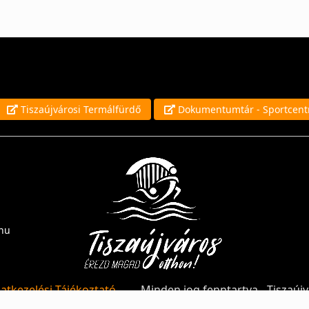
Tiszaújvárosi Termálfürdő
Dokumentumtár - Sportcen
.hu
atkezelési Tájékoztató
Minden jog fenntartva - Tiszaúj