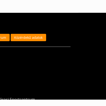
trum
Közérdekű adatok
városi Sportcentrum