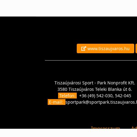
www.tiszaujvaros.hu
Tiszaújvárosi Sport - Park Nonprofit Kft.
3580 Tiszaújváros Teleki Blanka út 6.
Telefon:
+36 (49) 542-030, 542-045
E-mail:
sportpark@sportpark.tiszaujvaros
Impresszum
Ad