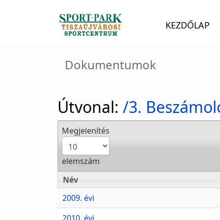
KEZDŐLAP
Dokumentumok
Útvonal:
/3. Beszámol
Megjelenítés
elemszám
Név
Név
2009. évi
2010. évi