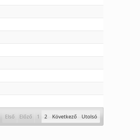
Első
Előző
1
2
Következő
Utolsó