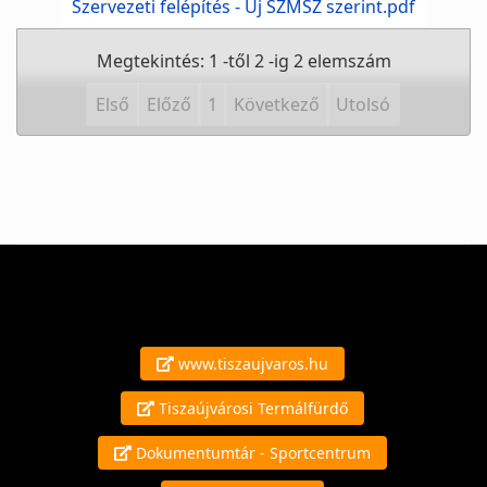
Szervezeti felépítés - Új SZMSZ szerint.pdf
Megtekintés: 1 -től 2 -ig 2 elemszám
Első
Előző
1
Következő
Utolsó
www.tiszaujvaros.hu
Tiszaújvárosi Termálfürdő
Dokumentumtár - Sportcentrum