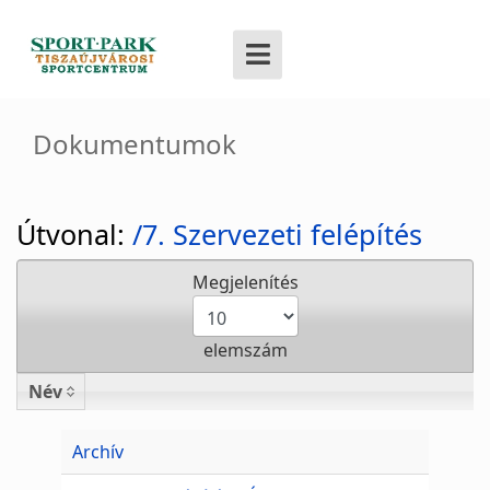
Dokumentumok
Útvonal:
/7. Szervezeti felépítés
Megjelenítés
elemszám
Név
Név
Archív