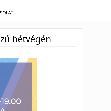
SOLAT
szú hétvégén