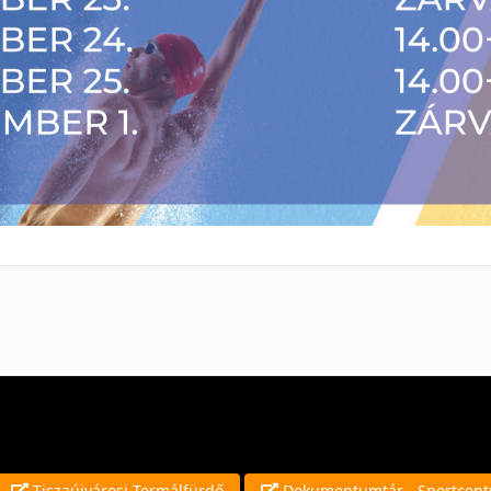
Tiszaújvárosi Termálfürdő
Dokumentumtár - Sportcen