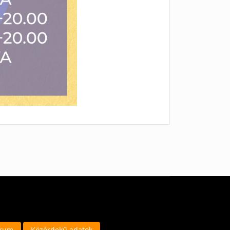
trum
Közérdekű adatok