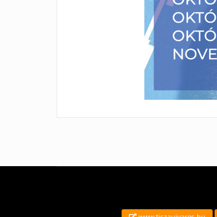
www.tiszaujvaros.hu