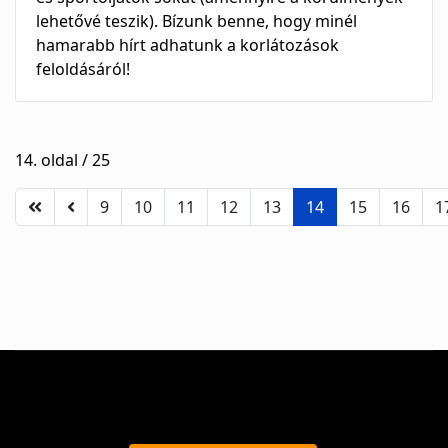
lehetővé teszik). Bízunk benne, hogy minél
hamarabb hírt adhatunk a korlátozások
feloldásáról!
14. oldal / 25
9
10
11
12
13
14
15
16
1