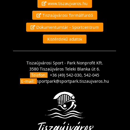
www.tiszaujvaros.hu
Tiszaújvárosi Termálfürdő
Dokumentumtár - Sportcentrum
Közérdekű adatok
Tiszaújvárosi Sport - Park Nonprofit Kft.
3580 Tiszaújváros Teleki Blanka út 6.
Telefon:
+36 (49) 542-030, 542-045
E-mail:
sportpark@sportpark.tiszaujvaros.hu