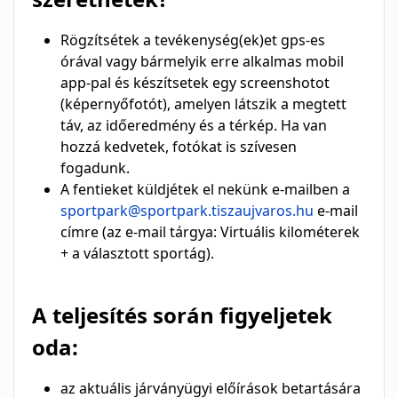
Rögzítsétek a tevékenység(ek)et gps-es
órával vagy bármelyik erre alkalmas mobil
app-pal és készítsetek egy screenshotot
(képernyőfotót), amelyen látszik a megtett
táv, az időeredmény és a térkép. Ha van
hozzá kedvetek, fotókat is szívesen
fogadunk.
A fentieket küldjétek el nekünk e-mailben a
sportpark@sportpark.tiszaujvaros.hu
e-mail
címre (az e-mail tárgya: Virtuális kilométerek
+ a választott sportág).
A teljesítés során figyeljetek
oda:
az aktuális járványügyi előírások betartására