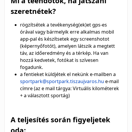
Mi a teendőtök, ha játszani
szeretnétek?
rögzítsétek a tevékenység(ek)et gps-es
órával vagy bármelyik erre alkalmas mobil
app-pal és készítsetek egy screenshotot
(képernyőfotót), amelyen látszik a megtett
táv, az időeredmény és a térkép. Ha van
hozzá kedvetek, fotókat is szívesen
fogadunk.
a fentieket küldjétek el nekünk e-mailben a
sportpark@sportpark.tiszaujvaros.hu
e-mail
címre (az e mail tárgya: Virtuális kilométerek
+ a választott sportág)
A teljesítés során figyeljetek
oda: