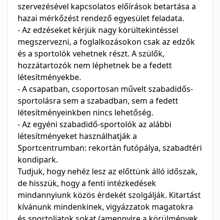
szervezésével kapcsolatos előírások betartása a
hazai mérkőzést rendező egyesület feladata.
- Az edzéseket kérjük nagy körültekintéssel
megszervezni, a foglalkozásokon csak az edzők
és a sportolók vehetnek részt. A szülők,
hozzátartozók nem léphetnek be a fedett
létesítményekbe.
- A csapatban, csoportosan művelt szabadidős-
sportolásra sem a szabadban, sem a fedett
létesítményeinkben nincs lehetőség.
- Az egyéni szabadidő-sportolók az alábbi
létesítményeket használhatják a
Sportcentrumban: rekortán futópálya, szabadtéri
kondipark.
Tudjuk, hogy nehéz lesz az előttünk álló időszak,
de hisszük, hogy a fenti intézkedések
mindannyiunk közös érdekét szolgálják. Kitartást
kívánunk mindenkinek, vigyázzatok magatokra
és sportoljatok sokat (amennyire a körülmények