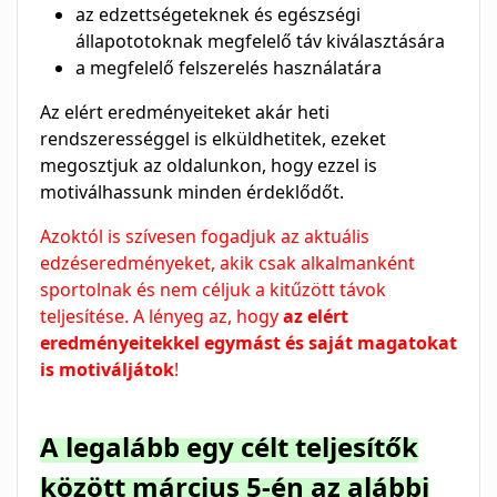
az edzettségeteknek és egészségi
állapototoknak megfelelő táv kiválasztására
a megfelelő felszerelés használatára
Az elért eredményeiteket akár heti
rendszerességgel is elküldhetitek, ezeket
megosztjuk az oldalunkon, hogy ezzel is
motiválhassunk minden érdeklődőt.
Azoktól is szívesen fogadjuk az aktuális
edzéseredményeket, akik csak alkalmanként
sportolnak és nem céljuk a kitűzött távok
teljesítése. A lényeg az, hogy
az elért
eredményeitekkel egymást és saját magatokat
is motiváljátok
!
A legalább egy célt teljesítők
között március 5-én az alábbi