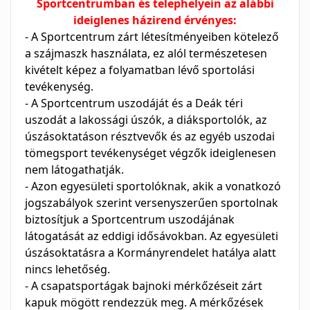
Sportcentrumban és telephelyein az alábbi
ideiglenes házirend érvényes:
- A Sportcentrum zárt létesítményeiben kötelező
a szájmaszk használata, ez alól természetesen
kivételt képez a folyamatban lévő sportolási
tevékenység.
- A Sportcentrum uszodáját és a Deák téri
uszodát a lakossági úszók, a diáksportolók, az
úszásoktatáson résztvevők és az egyéb uszodai
tömegsport tevékenységet végzők ideiglenesen
nem látogathatják.
- Azon egyesületi sportolóknak, akik a vonatkozó
jogszabályok szerint versenyszerűen sportolnak
biztosítjuk a Sportcentrum uszodájának
látogatását az eddigi idősávokban. Az egyesületi
úszásoktatásra a Kormányrendelet hatálya alatt
nincs lehetőség.
- A csapatsportágak bajnoki mérkőzéseit zárt
kapuk mögött rendezzük meg. A mérkőzések