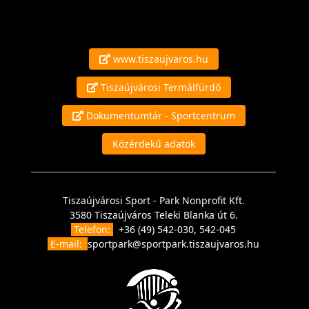
www.tiszaujvaros.hu
Tiszaújvárosi Termálfürdő
Dokumentumtár - Sportcentrum
Közérdekű adatok
Tiszaújvárosi Sport - Park Nonprofit Kft.
3580 Tiszaújváros Teleki Blanka út 6.
Telefon:
+36 (49) 542-030, 542-045
E-mail:
sportpark@sportpark.tiszaujvaros.hu