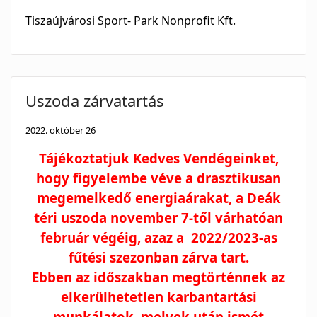
Tiszaújvárosi Sport- Park Nonprofit Kft.
Uszoda zárvatartás
2022. október 26
Tájékoztatjuk Kedves Vendégeinket,
hogy figyelembe véve a drasztikusan
megemelkedő energiaárakat, a Deák
téri uszoda november 7-től várhatóan
február végéig, azaz a 2022/2023-as
fűtési szezonban zárva tart.
Ebben az időszakban megtörténnek az
elkerülhetetlen karbantartási
munkálatok, melyek után ismét