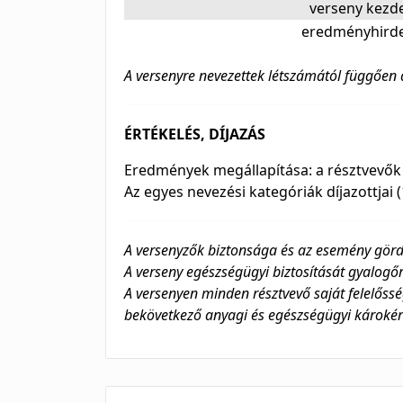
verseny kezd
eredményhird
A versenyre nevezettek létszámától függően 
ÉRTÉKELÉS, DÍJAZÁS
Eredmények megállapítása: a résztvevők ált
Az egyes nevezési kategóriák díjazottjai (1
A versenyzők biztonsága és az esemény görd
A verseny egészségügyi biztosítását gyalogőrs
A versenyen minden résztvevő saját felelőssé
bekövetkező anyagi és egészségügyi károkért,