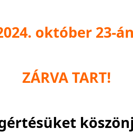
2024. október 23-á
ZÁRVA TART!
értésüket köszön