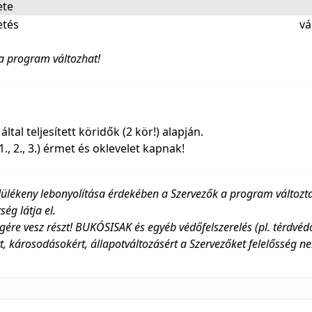
ete
etés
vá
a program változhat!
al teljesített köridők (2 kör!) alapján.
., 2., 3.) érmet és oklevelet kapnak!
ülékeny lebonyolítása érdekében a Szervezők a program változta
ég látja el.
gére vesz részt! BUKÓSISAK és egyéb védőfelszerelés (pl. térdvédő
 károsodásokért, állapotváltozásért a Szervezőket felelősség ne