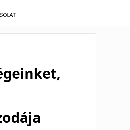
SOLAT
égeinket,
zodája