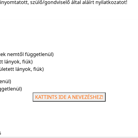
yomtatott, szülő/gondviselő által aláírt nyilatkozatot!
tek nemtől függetlenül)
t lányok, fiúk)
ületett lányok, fiúk)
enül)
ggetlenül)
KATTINTS IDE A NEVEZÉSHEZ!
s