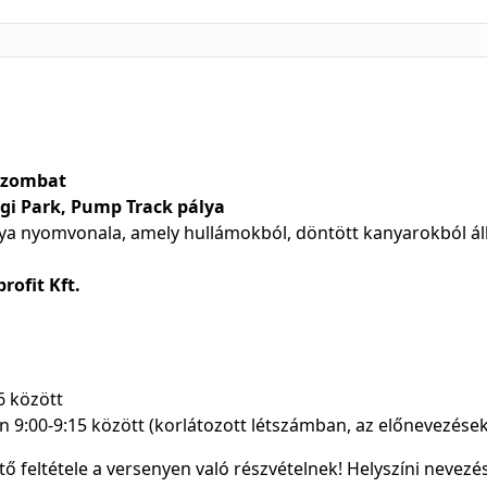
 szombat
ági Park, Pump Track pálya
a nyomvonala, amely hullámokból, döntött kanyarokból áll
rofit Kft.
6 között
én 9:00-9:15 között (korlátozott létszámban, az előnevezés
ő feltétele a versenyen való részvételnek! Helyszíni nevezés