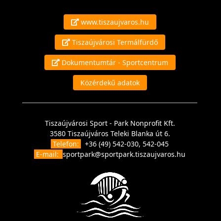
www.tiszaujvaros.hu
Tiszaújvárosi Termálfürdő
Dokumentumtár - Sportcentrum
Közérdekű adatok
Tiszaújvárosi Sport - Park Nonprofit Kft.
3580 Tiszaújváros Teleki Blanka út 6.
Telefon:
+36 (49) 542-030, 542-045
E-mail:
sportpark@sportpark.tiszaujvaros.hu