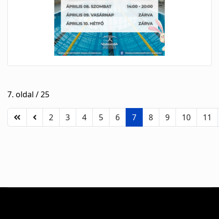
7. oldal / 25
2
3
4
5
6
7
8
9
10
11