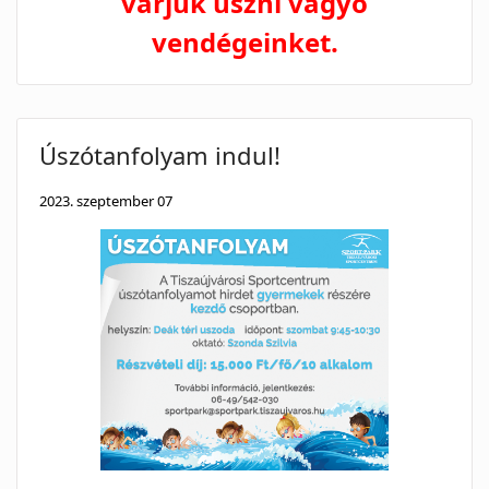
várjuk úszni vágyó
vendégeinket.
Úszótanfolyam indul!
2023. szeptember 07