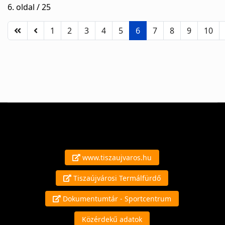
6. oldal / 25
1
2
3
4
5
6
7
8
9
10
www.tiszaujvaros.hu
Tiszaújvárosi Termálfürdő
Dokumentumtár - Sportcentrum
Közérdekű adatok