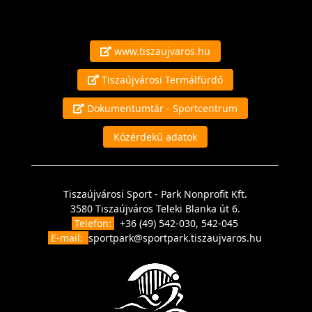
www.tiszaujvaros.hu
Tiszaújvárosi Termálfürdő
Dokumentumtár - Sportcentrum
Közérdekű adatok
Tiszaújvárosi Sport - Park Nonprofit Kft.
3580 Tiszaújváros Teleki Blanka út 6.
Telefon:
+36 (49) 542-030, 542-045
E-mail:
sportpark@sportpark.tiszaujvaros.hu