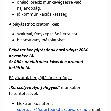
önálló, precíz munkavégzésre való
hajlandóság,
jó kommunikációs készség.
A pályázathoz csatolni kell:
szakmai, fényképes önéletrajzot,
bizonyítvány másolatokat.
Pályázat benyújtásának határideje: 2024.
november 14.
Az állás az elbírálást követően azonnal
betölthető.
Pályázatok benyújtásának módja:
„
Korcsolyapálya-felügyelő
” munkakör
feltüntetésével:
Elektronikus úton a
sportpark@sportpark.tiszaujvaros.hu
e-mail